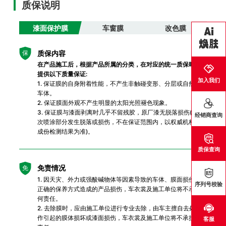
质保说明
漆面保护膜
车窗膜
改色膜
质保内容
保
在产品施工后，根据产品所属的分类，在对应的统一质保时间内
提供以下质量保证:
加入我们
1. 保证膜的自身附着性能，不产生非触碰变形、分层或自然脱离
车体。
2. 保证膜面外观不产生明显的太阳光照褪色现象。
3. 保证膜与漆面剥离时几乎不留残胶，原厂漆无脱落损伤(漆面
经销商查询
次喷涂部分发生脱落或损伤，不在保证范围内，以权威机构漆面
成份检测结果为准)。
质保查询
免责情况
免
1. 因天灾、外力或强酸碱物体等因素导致的车体、膜面损伤及不
序列号校验
正确的保养方式造成的产品损伤，车衣裳及施工单位将不承担任
何责任。
2. 去除膜时，应由施工单位进行专业去除，由车主擅自去处操
作引起的膜体损坏或漆面损伤，车衣裳及施工单位将不承担任何
客服